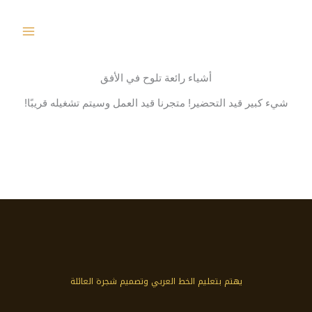
خطي
لى
لمحتوى
أشياء رائعة تلوح في الأفق
شيء كبير قيد التحضير! متجرنا قيد العمل وسيتم تشغيله قريبًا!
يهتم بتعليم الخط العربي وتصميم شجرة العائلة